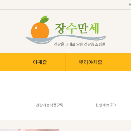
야채즙
뿌리야채즙
건강기능식품
(25)
한방재료
(78)