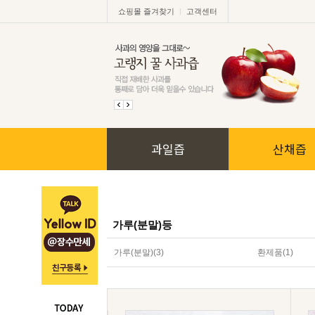
|
쇼핑몰 즐겨찾기
고객센터
과일즙
산채즙
가루(분말)등
가루(분말)
(3)
환제품
(1)