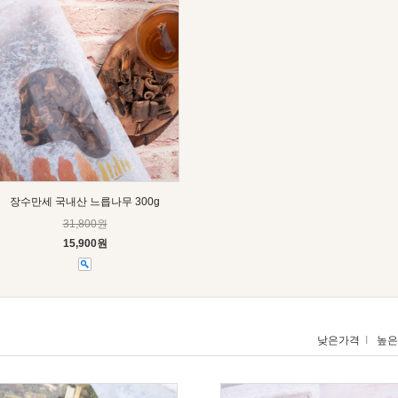
장수만세 국내산 느릅나무 300g
31,800원
15,900원
낮은가격
I
높은