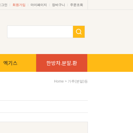
|
|
|
|
로그인
회원가입
마이페이지
장바구니
주문조회
엑기스
한방차.분말.환
>
Home
가루(분말)등