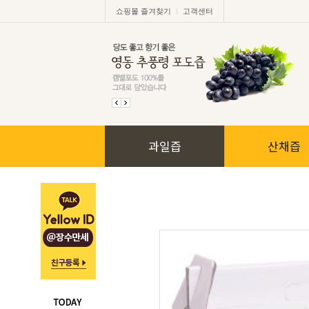
|
쇼핑몰 즐겨찾기
고객센터
과일즙
산채즙