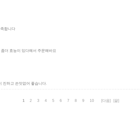
만족합니다
 좀더 효능이 있다해서 주문해바요
이 진하고 쓴맛없어 좋습니다.
1
2
3
4
5
6
7
8
9
10
[다음]
[끝]