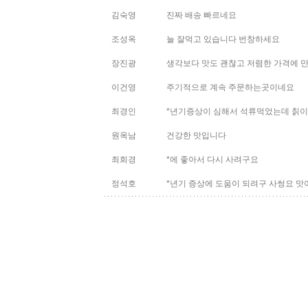
김숙영
진짜 배송 빠르네요
조성옥
늘 잘먹고 있습니다 번창하세요
장진광
생각보다 맛도 괜찮고 저렴한 가격에 
이건영
주기적으로 계속 주문하는곳이네요
최경인
*년기증상이 심해서 석류먹었는데 칡이
원옥남
건강한 맛입니다
최희경
*에 좋아서 다시 사려구요
정석호
*년기 증상에 도움이 되려구 사썽요 맛