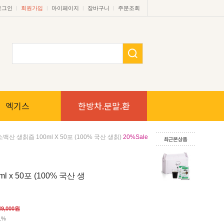
|
|
|
|
로그인
회원가입
마이페이지
장바구니
주문조회
엑기스
한방차.분말.환
소백산 생칡즙 100ml X 50포 (100% 국산 생칡)
20%sale
 x 50포 (100% 국산 생
49,000원
1%