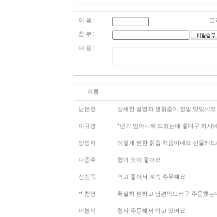
이 름 :
고
첨 부 :
내 용 :
이름
남은정
상세한 설명과 생칡즙이 정말 맛있네요
이규명
*년기 엄머니께 드렸는데 좋다구 하시
양정자
이렇게 찐한 칡즙 처음이네요 선물해
나종주
향과 맛이 좋아요
정진욱
먹고 좋아서 계속 주무해요
박찬영
확실히 찐하고 남편먹으라구 주문했는데
이봉식
항사 주문해서 먹고 있어요