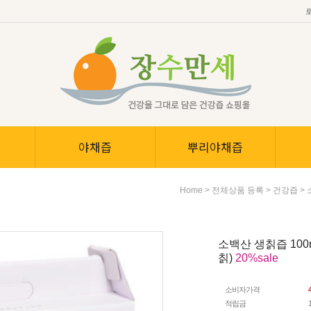
야채즙
뿌리야채즙
>
>
> 
Home
전체상품 등록
건강즙
소백산 생칡즙 100ml
칡)
20%sale
소비자가격
적립금