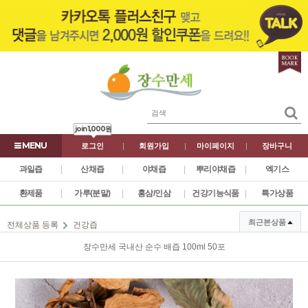
join
1,000원
로그인
|
회원가입
|
마이페이지
|
장바구니
과일즙
|
산채즙
|
야채즙
|
뿌리야채즙
|
엑기스
환제품
|
가루(분말)
|
홍삼/인삼
|
건강기능식품
|
특가상품
최근본상품
전체상품 등록
건강즙
장수만세 국내산 순수 배즙 100ml 50포