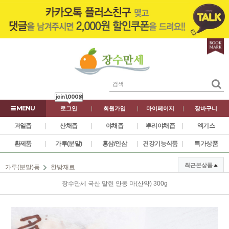
join
1,000원
로그인
|
회원가입
|
마이페이지
|
장바구니
과일즙
|
산채즙
|
야채즙
|
뿌리야채즙
|
엑기스
환제품
|
가루(분말)
|
홍삼/인삼
|
건강기능식품
|
특가상품
최근본상품
가루(분말)등
한방재료
장수만세 국산 말린 안동 마(산약) 300g