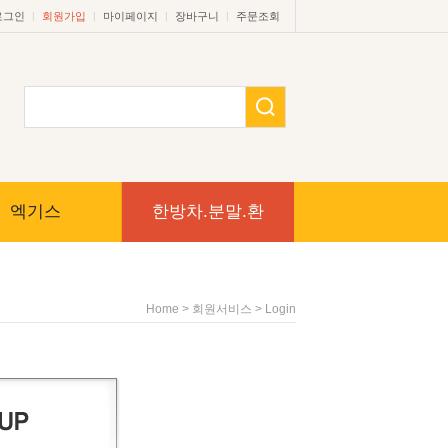
|
|
|
|
로그인
회원가입
마이페이지
장바구니
주문조회
엑기스
한방차.분말.환
> 회원서비스 > Login
Home