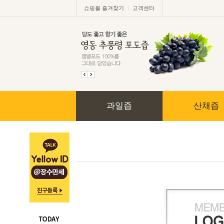
|
쇼핑몰 즐겨찾기
고객센터
과일즙
산채즙