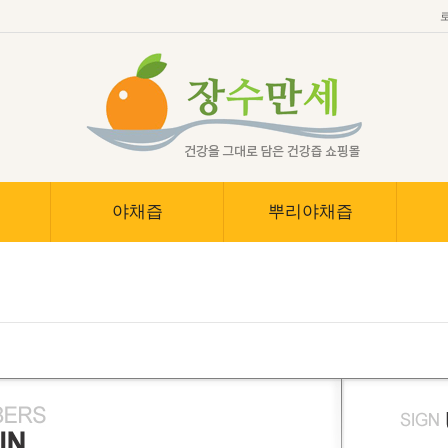
야채즙
뿌리야채즙