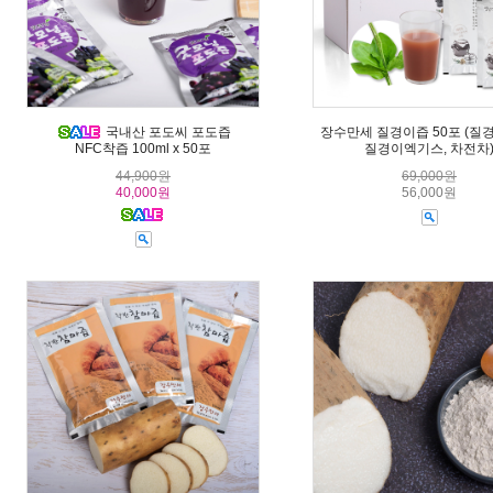
국내산 포도씨 포도즙
장수만세 질경이즙 50포 (질
NFC착즙 100ml x 50포
질경이엑기스, 차전차
44,900원
69,000원
40,000원
56,000원