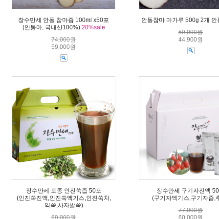
장수만세 안동 참마즙 100ml x50포
안동참마 마가루 500g 2개 
(안동마, 국내산100%)
20%sale
59,000원
74,000원
44,900원
59,000원
장수만세 토종 인진쑥즙 50포
장수만세 구기자진액 5
(인진쑥진액,인진쑥엑기스,인진쑥차,
(구기자엑기스,구기자즙,
약쑥,사자발쑥)
77,000원
69,000원
60,000원