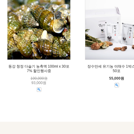
동강 청정 다슬기 농축액 100ml x 30포
장수만세 유기농 야채수 1박스
7% 할인행사중
50포
100,000원
55,000원
93,000원