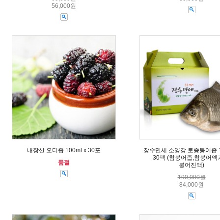
56,000원
내장산 오디즙 100ml x 30포
장수만세 소양강 토종붕어즙 10
30팩 (참붕어즙,참붕어엑
품절
붕어진액)
190,000원
84,000원