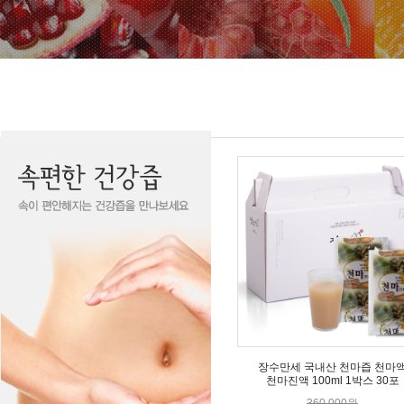
장수만세 국내산 천마즙 천마
천마진액 100ml 1박스 30포
360,000원