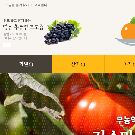
|
쇼핑몰 즐겨찾기
고객센터
과일즙
산채즙
야채