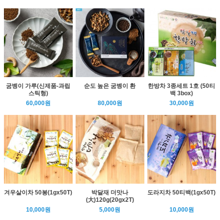
굼벵이 가루(신제품-과립
순도 높은 굼벵이 환
한방차 3종세트 1호 (50티
스틱형)
백 3box)
60,000원
80,000원
30,000원
겨우살이차 50봉(1gx50T)
박달재 더맛나
도라지차 50티백(1gx50T)
(大)120g(20gx2T)
10,000원
5,000원
10,000원