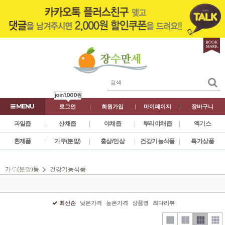
join
1,000원
로그인
|
회원가입
|
마이페이지
|
장바구니
과일즙
|
산채즙
|
야채즙
|
뿌리야채즙
|
엑기스
환제품
|
가루(분말)
|
홍삼/인삼
|
건강기능식품
|
특가상품
가루(분말)등
건강기능식품
최신순
낮은가격
높은가격
상품명
최다리뷰