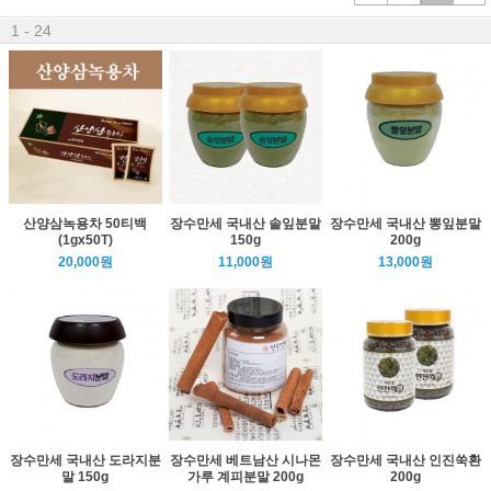
1 - 24
산양삼녹용차 50티백
장수만세 국내산 솔잎분말
장수만세 국내산 뽕잎분말
(1gx50T)
150g
200g
20,000원
11,000원
13,000원
장수만세 국내산 도라지분
장수만세 베트남산 시나몬
장수만세 국내산 인진쑥환
말 150g
가루 계피분말 200g
200g