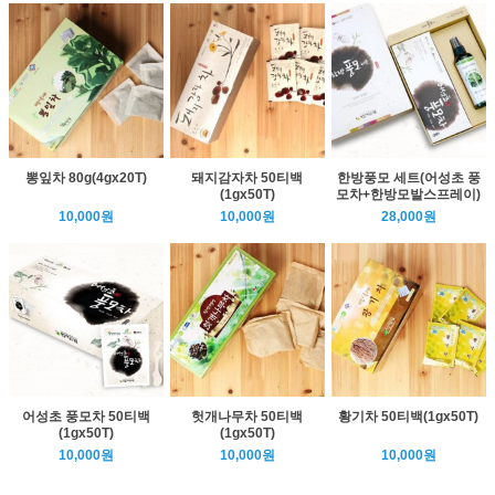
뽕잎차 80g(4gx20T)
돼지감자차 50티백
한방풍모 세트(어성초 풍
(1gx50T)
모차+한방모발스프레이)
10,000원
10,000원
28,000원
어성초 풍모차 50티백
헛개나무차 50티백
황기차 50티백(1gx50T)
(1gx50T)
(1gx50T)
10,000원
10,000원
10,000원